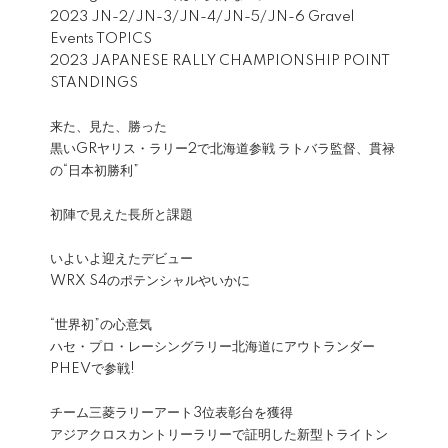
2023 JN-2/JN-3/JN-4/JN-5/JN-6 Gravel
Events TOPICS
2023 JAPANESE RALLY CHAMPIONSHIP POINT
STANDINGS
来た、見た、勝った
黒いGRヤリス・ラリー2で北海道参戦 ラトバラ監督、貫禄
の“日本初勝利”
初陣で見えた長所と課題
いよいよ迎えたデビュー
WRX S4のポテンシャルやいかに
“世界初”の心意気
ハセ・プロ・レーシングラリー北海道にアウトランダー
PHEVで参戦!
チーム三菱ラリーアート3位表彰台を獲得
アジアクロスカントリーラリーで証明した新型トライトン