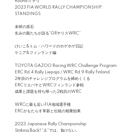
Round 11 チリ
2023 FIA WORLD RALLY CHAMPIONSHIP
STANDINGS
未研の原石
生みの親たちが語る“GRヤリスWRC”
けいこ&トム・ハワードのホゲホゲ日記
ケニア&フィンランド編
TOYOTA GAZOO Racing WRC Challenge Program
ERC Rd.4 Rally Liepaja / WRC Rd.9 Rally Finland
2年目のチャレンジプログラムを締めくくる
ERCリエパヤとWRCフィンランド参戦
成果と課題を持ち帰った2戦目のWRC
WRCに最も近いFIA地域選手権
ERCがもたらす革新と伝統の相乗効果
2023 Japanese Rally Championship
Striking Back! “土”では、負けない。