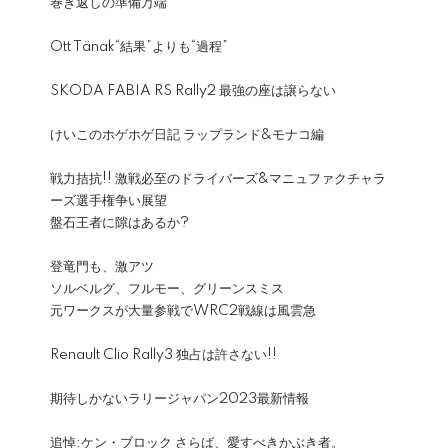
巻き返しの準備万端
Ott Tänak“結果”よりも“過程”
SKODA FABIA RS Rally2 最強の座は譲らない
けいこのホゲホゲ日記 ラップランド&モナコ編
戦力拮抗!! 激戦必至のドライバーズ&マニュファクチャラ
ーズ選手権争い展望
盤石王者に隙はあるか?
登竜門も、激アツ
ソルベルグ、フルモー、グリーンスミス
元ワークスが大量参戦でWRC2戦線は風雲急
Renault Clio Rally3 独占は許さない!!
期待しかないラリージャパン2023最新情報
追悼:ケン・ブロック さらば、愛すべきかぶき者。