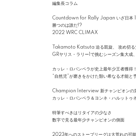
編集長コラム
Countdown for Rally Japan い
勝つのは誰だ!?
2022 WRC CLIMAX
Takamoto Katsuta 迫る凱旋、 攻め切
GRヤリス・ラリー1で挑むシーズン集大成
カッレ・ロバンペラが史上最年少王者獲得
“自然児”が磨きをかけた類い希なる才能と
Champion Interview 新チャンピオン
カッレ・ロバンペラ＆ヨンネ・ハルットゥ
特筆すべきはリタイアの少なさ
数字で見る最年少チャンピオンの側面
2023年へのストーブリーグは大荒れの可能