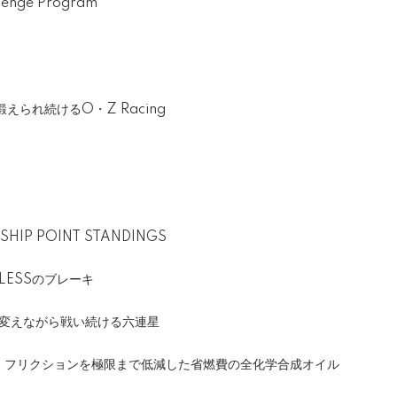
enge Program
られ続けるO・Z Racing
SHIP POINT STANDINGS
LESSのブレーキ
ドを変えながら戦い続ける六連星
 0W-30 フリクションを極限まで低減した省燃費の全化学合成オイル