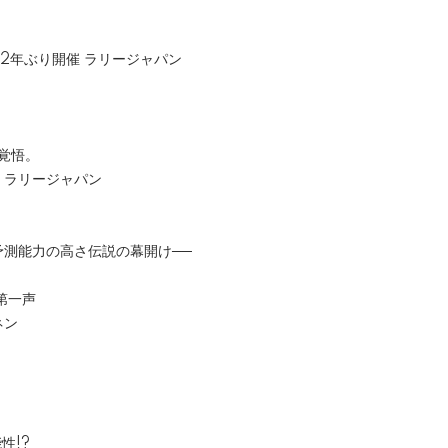
ざ日本 12年ぶり開催 ラリージャパン
る覚悟。
、ラリージャパン
！
予測能力の高さ伝説の幕開け──
の第一声
ネン
性!?