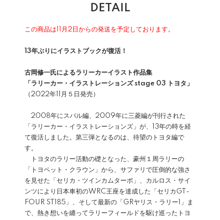
DETAIL
この商品は11月2日からの発送を予定しております。
13年ぶりにイラストブックが復活！
古岡修一氏によるラリーカーイラスト作品集
「ラリーカー・イラストレーションズ stage 03 トヨタ」
（2022年11月５日発売）
2008年にスバル編、2009年に三菱編が刊行された
「ラリーカー・イラストレーションズ」が、13年の時を経
て復活しました。第三弾となるのは、待望のトヨタ編で
す。
トヨタのラリー活動の礎となった、豪州１周ラリーの
「トヨペット・クラウン」から、サファリで圧倒的な強さ
を見せた「セリカ・ツインカムターボ」、カルロス・サイ
ンツにより日本車初のWRC王座を達成した「セリカGT-
FOUR ST185」、そして最新の「GRヤリス・ラリー1」ま
で、熱き想いを纏ってラリーフィールドを駆け巡ったトヨ