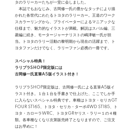
タのラリーカーたちが一堂に会しました。
本誌でもおなじみ、古岡修一氏の豊かなタッチにより描
かれた各世代にわたるトヨタのラリーカー。王道のワーク
スカラーリングから、プライベーターによるマニアックな
仕様まで、魅力的なイラストが満載。解説はスバル編、三
菱編に続き、モータージャーナリストの嶋津敏一氏が担
当。トヨタのラリー活動の黎明期から現在の活躍まで、ト
ヨタファンだけでなく、ラリーファン必携の一冊です。
スペシャル特典！
ラリプラSHOP限定版には
古岡修一氏直筆A5版イラスト付き！
ラリプラSHOP限定版は、古岡修一氏による直筆A5版イ
ラスト付き。１台１台を手書きで仕上げた、ここでしか手
に入らないスペシャル特典です。車種はトヨタ・セリカGT
FOUR ST165、トヨタ・セリカ・ターボ4WD ST185、ト
ヨタ・カローラWRC、トヨタGRヤリス・ラリー１の４種
類。各車種なくなり次第販売終了となりますので、ご注文
はお早めに！