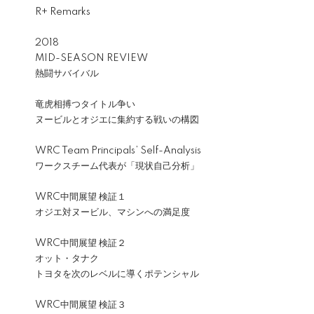
R+ Remarks
2018
MID-SEASON REVIEW
熱闘サバイバル
竜虎相搏つタイトル争い
ヌービルとオジエに集約する戦いの構図
WRC Team Principals’ Self-Analysis
ワークスチーム代表が「現状自己分析」
WRC中間展望 検証１
オジエ対ヌービル、マシンへの満足度
WRC中間展望 検証２
オット・タナク
トヨタを次のレベルに導くポテンシャル
WRC中間展望 検証３