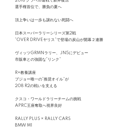
2018 グラベル連戦で新井復活
選手権首位で、勝負の夏へ
頂上争いは一歩も譲れない死闘へ
日本スーパーラリーシリーズ第2戦
“OVER DRIVEヤリス”で登場の炭山が開幕２連勝
ヴィッツGRMNラリー、JN5にデビュー
市販車との強固な“リンク”
R+教養講座
プジョー唯一の“推奨オイル”が
208 R2の戦いを支える
クスコ・ワールドラリーチームの挑戦
APRC王座奪取へ視界良好
RALLY PLUS × RALLY CARS
BMW M1