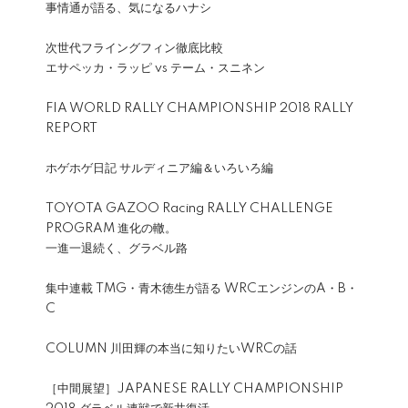
事情通が語る、気になるハナシ
次世代フライングフィン徹底比較
エサペッカ・ラッピ vs テーム・スニネン
FIA WORLD RALLY CHAMPIONSHIP 2018 RALLY
REPORT
ホゲホゲ日記 サルディニア編＆いろいろ編
TOYOTA GAZOO Racing RALLY CHALLENGE
PROGRAM 進化の轍。
一進一退続く、グラベル路
集中連載 TMG・青木徳生が語る WRCエンジンのA・B・
C
COLUMN 川田輝の本当に知りたいWRCの話
［中間展望］JAPANESE RALLY CHAMPIONSHIP