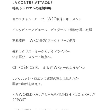
LA CONTRE-ATTAQUE
特集 シトロエンの逆襲戦略
セバスチャン・ローブ、WRC復帰ドキュメント
インタビュー／ピエール・ビュダール：情熱が導いた縁
不易流行──WRC“最強”ファクトリーの哲学
分析：クリス・ミークというドライバー
いま再び、スタート地点へ。
CITROËN C3 R5 まるで“WRカーのような”R5
Epilogue シトロエンに逆襲の兆しは見えたか
覇者の時代を終えて。
FIA WORLD RALLY CHAMPIONSHIP 2018 RALLY
REPORT