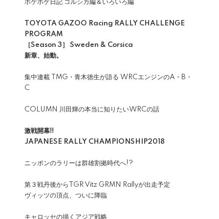
ホゲホゲ日記 コルシカ編＆いろいろ編
TOYOTA GAZOO Racing RALLY CHALLENGE
PROGRAM
［Season 3］ Sweden & Corsica
新章、始動。
集中連載 TMG・青木徳生が語る WRCエンジンのA・B・
C
COLUMN 川田輝の本当に知りたいWRCの話
激戦開幕!!
JAPANESE RALLY CHAMPIONSHIP2018
ニッポンのラリーは群雄割拠時代へ!?
第３戦丹後からTGR Vitz GRMN Rallyが出走予定
ヴィッツの頂点、ついに降臨
キャロッセの描くアジア戦略